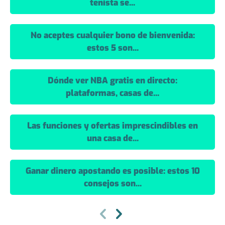
tenista se...
No aceptes cualquier bono de bienvenida:
estos 5 son...
Dónde ver NBA gratis en directo:
plataformas, casas de...
Las funciones y ofertas imprescindibles en
una casa de...
Ganar dinero apostando es posible: estos 10
consejos son...