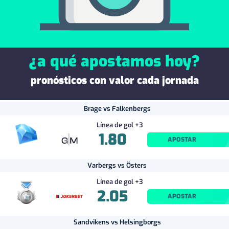
¿a qué apostamos hoy?
pronósticos con valor cada jornada
Brage vs Falkenbergs
Línea de gol +3
1.80
APOSTAR
Varbergs vs Östers
Línea de gol +3
2.05
APOSTAR
Sandvikens vs Helsingborgs