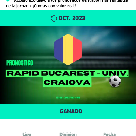
Acceso exclusivo a los pronósticos de fútbol más rentables
de la jornada. ¡Cuotas con valor real!
OCT. 2023
GANADO
Liga
División
Fecha