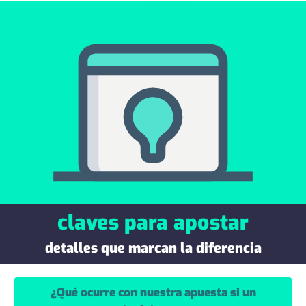
claves para apostar
detalles que marcan la diferencia
¿Qué ocurre con nuestra apuesta si un