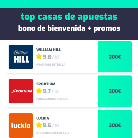
top casas de apuestas
bono de bienvenida + promos
WILLIAM HILL
9.8
200€
/10
FUNCIONES ESTRELLA
SPORTIUM
9.7
200€
/10
PROMOCIONES DIARIAS
LUCKIA
9.6
200€
/10
ATENCIÓN DIRECTA 24/7