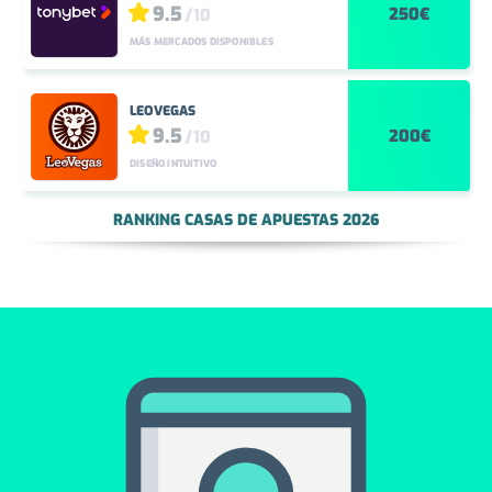
9.5
250€
/10
MÁS MERCADOS DISPONIBLES
LEOVEGAS
9.5
200€
/10
DISEÑO INTUITIVO
RANKING CASAS DE APUESTAS 2026