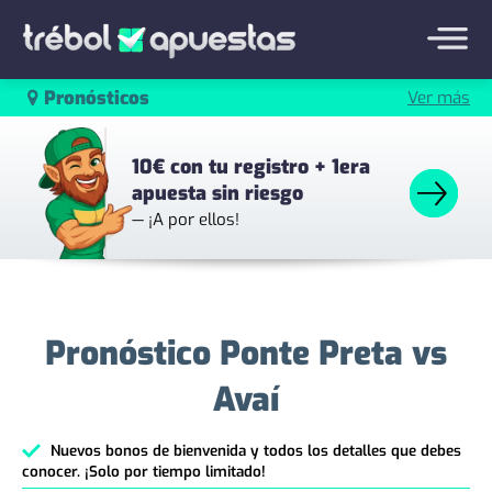
Pronósticos
Ver más
10€ con tu registro + 1era
apuesta sin riesgo
— ¡A por ellos!
Pronóstico
Ponte Preta vs
Avaí
Nuevos bonos de bienvenida y todos los detalles que debes
conocer. ¡Solo por tiempo limitado!