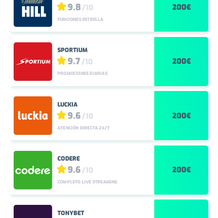
9.8
200€
/10
FUNCIONES ESTRELLA
SPORTIUM
9.7
200€
/10
PROMOCIONES DIARIAS
LUCKIA
9.6
200€
/10
ATENCIÓN DIRECTA 24/7
CODERE
9.6
200€
/10
COMPLETO LIVE STREAMING
TONYBET