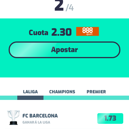
2
/4
2.30
Cuota
Apostar
LALIGA
CHAMPIONS
PREMIER
FC BARCELONA
1.73
GANARÁ LA LIGA