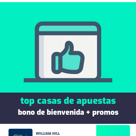
top casas de apuestas
bono de bienvenida + promos
WILLIAM HILL