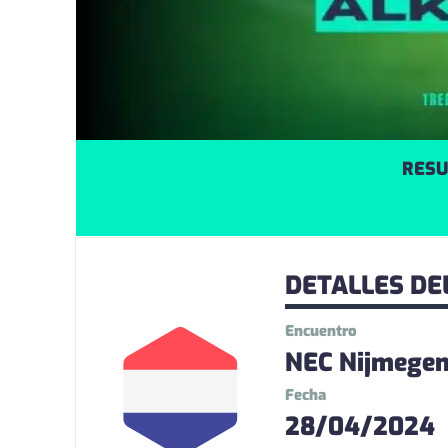
RESU
DETALLES DE
Encuentro
NEC Nijmegen
Fecha
28/04/2024