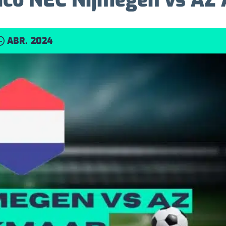
ico
NEC Nijmegen vs AZ
ABR. 2024