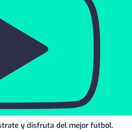
trate y disfruta del mejor fútbol.