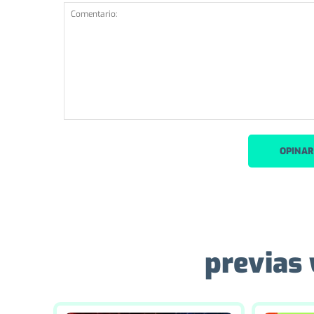
Comentario:
previas 