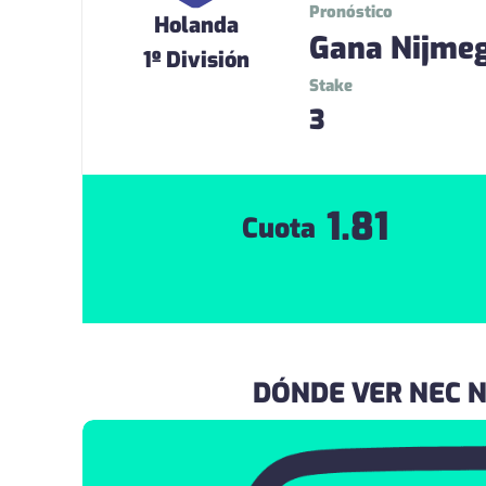
Pronóstico
Holanda
Gana Nijme
1º División
Stake
3
1.81
Cuota
¡Compártelo!
DÓNDE VER
NEC 