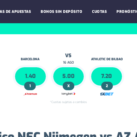
AS DE APUESTAS
BONOS SIN DEPÓSITO
CUOTAS
PRONÓSTI
VS
BARCELONA
ATHLETIC DE BILBAO
16 AGO
1.40
5.00
7.20
1
X
2
*Cuotas sujetas a cambios