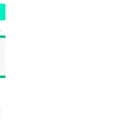
.
Correo
electrónico:
*