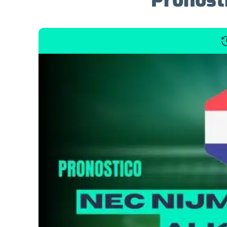
Pronóst