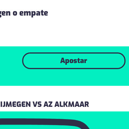
gen o empate
Apostar
NIJMEGEN VS AZ ALKMAAR