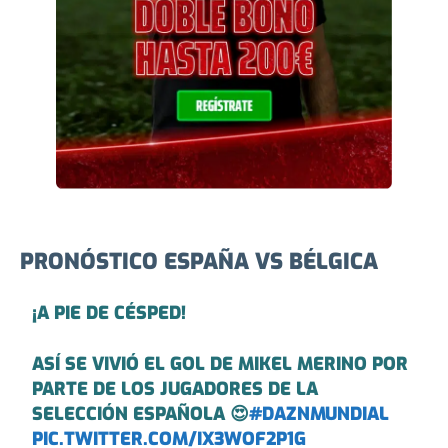
PRONÓSTICO ESPAÑA VS BÉLGICA
¡A PIE DE CÉSPED!
ASÍ SE VIVIÓ EL GOL DE MIKEL MERINO POR
PARTE DE LOS JUGADORES DE LA
SELECCIÓN ESPAÑOLA 😍
#DAZNMUNDIAL
PIC.TWITTER.COM/IX3WOF2P1G