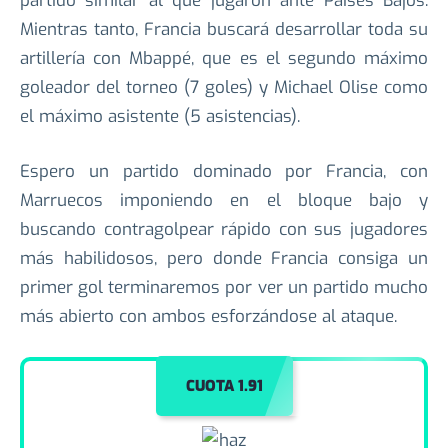
partido similar al que jugaron ante Países Bajos.
Mientras tanto, Francia buscará desarrollar toda su
artillería con Mbappé, que es el segundo máximo
goleador del torneo (7 goles) y Michael Olise como
el máximo asistente (5 asistencias).
Espero un partido dominado por Francia, con
Marruecos imponiendo en el bloque bajo y
buscando contragolpear rápido con sus jugadores
más habilidosos, pero donde Francia consiga un
primer gol terminaremos por ver un partido mucho
más abierto con ambos esforzándose al ataque.
CUOTA 1.91