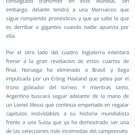
conseguido transmitir en este Mundial. Sin
embargo, delante tendrá a una Marruecos que
sigue rompiendo pronósticos y que ya sabe lo que
es derribar a gigantes cuando nadie apuesta por
ella.
Por el otro lado del cuadro, Inglaterra intentará
frenar a la gran revelación de estos cuartos de
final. Noruega ha eliminado a Brasil y llega
impulsada por un Erling Haaland que pelea por el
trono goleador del torneo. Y mientras tanto,
Argentina buscará seguir adelante de la mano de
un Lionel Messi que continúa empeñado en regalar
capítulos inolvidables a su historia mundialista
frente a una Suiza que ya ha demostrado ser una
de las selecciones más incómodas del campeonato.