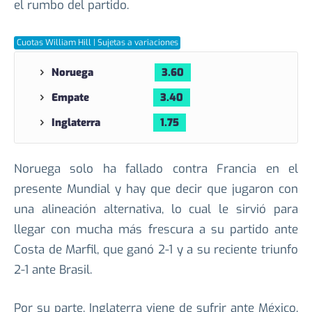
el rumbo del partido.
Cuotas William Hill | Sujetas a variaciones
Noruega
3.60
Empate
3.40
Inglaterra
1.75
Noruega solo ha fallado contra Francia en el
presente Mundial y hay que decir que jugaron con
una alineación alternativa, lo cual le sirvió para
llegar con mucha más frescura a su partido ante
Costa de Marfil, que ganó 2-1 y a su reciente triunfo
2-1 ante Brasil.
Por su parte, Inglaterra viene de sufrir ante México.