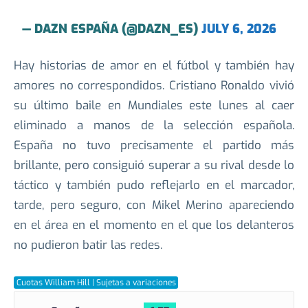
— DAZN ESPAÑA (@DAZN_ES)
JULY 6, 2026
Hay historias de amor en el fútbol y también hay
amores no correspondidos. Cristiano Ronaldo vivió
su último baile en Mundiales este lunes al caer
eliminado a manos de la selección española.
España no tuvo precisamente el partido más
brillante, pero consiguió superar a su rival desde lo
táctico y también pudo reflejarlo en el marcador,
tarde, pero seguro, con Mikel Merino apareciendo
en el área en el momento en el que los delanteros
no pudieron batir las redes.
Cuotas William Hill | Sujetas a variaciones