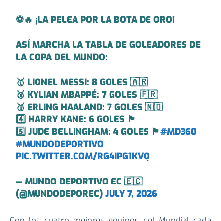
⚽🔥 ¡LA PELEA POR LA BOTA DE ORO!
ASÍ MARCHA LA TABLA DE GOLEADORES DE
LA COPA DEL MUNDO:
🥇 LIONEL MESSI: 8 GOLES 🇦🇷
🥈 KYLIAN MBAPPÉ: 7 GOLES 🇫🇷
🥉 ERLING HAALAND: 7 GOLES 🇳🇴
4️⃣ HARRY KANE: 6 GOLES 🏴󠁧󠁢󠁥󠁮󠁧󠁿
5️⃣ JUDE BELLINGHAM: 4 GOLES 🏴󠁧󠁢󠁥󠁮󠁧󠁿
#MD360
#MUNDODEPORTIVO
PIC.TWITTER.COM/RG4IPG1KVQ
— MUNDO DEPORTIVO EC 🇪🇨
(@MUNDODEPOREC)
JULY 7, 2026
Con los cuatro mejores equipos del Mundial cada