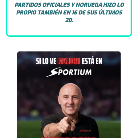
PARTIDOS OFICIALES Y NORUEGA HIZO LO
PROPIO TAMBIÉN EN 16 DE SUS ÚLTIMOS
20.