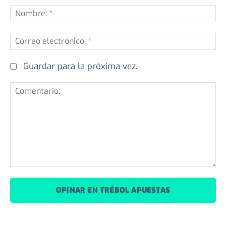
No
*
Co
el
*
Guardar para la próxima vez.
Comentario: