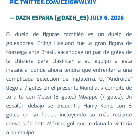
PIC.TWITTER.COM/CZJ6WWLYJY
— DAZN ESPAÑA (@DAZN_ES)
JULY 6, 2026
El duelo de figuras también es un duelo de
goleadores. Erling Haaland fue la gran figura de
Noruega ante Brasil, sacándose un par de goles de
la chistera para clasificar a su equipo a esta
instancia, donde ahora tendrá que enfrentar a una
complicada selección de Inglaterra. El “Androide”
llegó a 7 goles en el presente Mundial y compite de
tú a tú con Messi (8 goles) Mbappé (7 goles). Un
escalón debajo se encuentra Harry Kane, con 6
goles en su haber, incluyendo su más reciente
conversión ante México, gol que le daría la victoria
a su equipo.