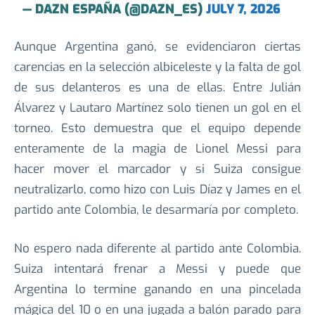
— DAZN ESPAÑA (@DAZN_ES)
JULY 7, 2026
Aunque Argentina ganó, se evidenciaron ciertas
carencias en la selección albiceleste y la falta de gol
de sus delanteros es una de ellas. Entre Julián
Álvarez y Lautaro Martínez solo tienen un gol en el
torneo. Esto demuestra que el equipo depende
enteramente de la magia de Lionel Messi para
hacer mover el marcador y si Suiza consigue
neutralizarlo, como hizo con Luis Díaz y James en el
partido ante Colombia, le desarmaría por completo.
No espero nada diferente al partido ante Colombia.
Suiza intentará frenar a Messi y puede que
Argentina lo termine ganando en una pincelada
mágica del 10 o en una jugada a balón parado para