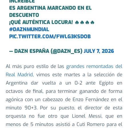
INCREÍBLE
ES ARGENTINA MARCANDO EN EL
DESCUENTO
¡QUÉ AUTÉNTICA LOCURA! 🔥🔥🔥🔥
#DAZNMUNDIAL
PIC.TWITTER.COM/FWLG3KSDOB
— DAZN ESPAÑA (@DAZN_ES)
JULY 7, 2026
Al más puro estilo de las
grandes remontadas del
Real Madrid
, vimos este martes a la selección de
Argentina dar vuelta a un 0-2 ante Egipto en
octavos de final, para terminar ganando de forma
agónica con un cabezazo de Enzo Fernández en el
minuto 90+3. Por su puesto, el director de esta
orquesta no fue otro que Lionel Messi, que en
menos de 5 minutos asistió a Cuti Romero para el