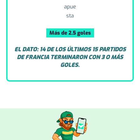
Más de 2.5 goles
EL DATO: 14 DE LOS ÚLTIMOS 15 PARTIDOS
DE FRANCIA TERMINARON CON 3 O MÁS
GOLES.