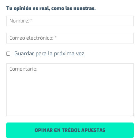
Tu opinión es real, como las nuestras.
No
*
Co
el
*
Guardar para la próxima vez.
Comentario: