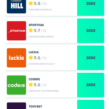
9.8
200€
/10
FUNCIONES ESTRELLA
SPORTIUM
9.7
200€
/10
PROMOCIONES DIARIAS
LUCKIA
9.6
200€
/10
ATENCIÓN DIRECTA 24/7
CODERE
9.6
200€
/10
COMPLETO LIVE STREAMING
TONYBET