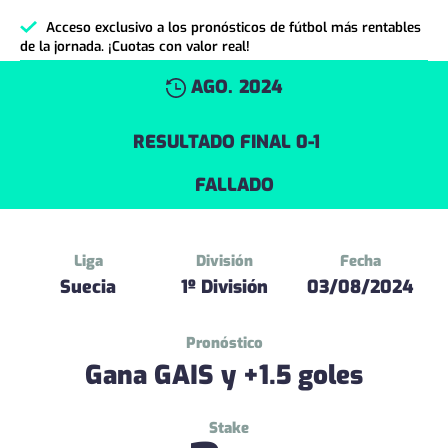
Acceso exclusivo a los pronósticos de fútbol más rentables
de la jornada. ¡Cuotas con valor real!
AGO. 2024
RESULTADO FINAL
0-1
FALLADO
Liga
División
Fecha
Suecia
1º División
03/08/2024
Pronóstico
Gana GAIS y +1.5 goles
Stake