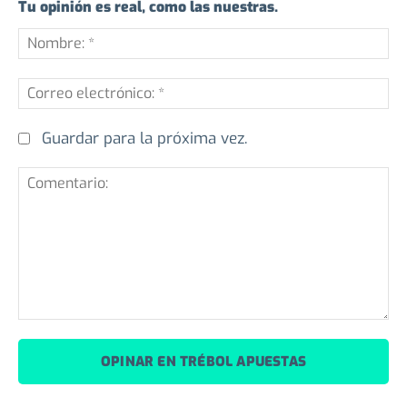
Tu opinión es real, como las nuestras.
No
*
Co
el
*
Guardar para la próxima vez.
Comentario: