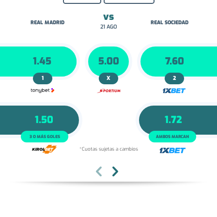
vs
REAL MADRID
REAL SOCIEDAD
21 AGO
1.45
5.00
7.60
1
X
2
1.50
1.72
3 O MÁS GOLES
AMBOS MARCAN
*Cuotas sujetas a cambios