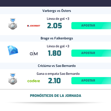
Varbergs vs Östers
Línea de gol +3
2.05
APOSTAR
Brage vs Falkenbergs
Línea de gol +3
1.80
APOSTAR
Criciúma vs Sao Bernardo
Gana o empata Sao Bernardo
2.10
APOSTAR
PRONÓSTICOS DE LA JORNADA