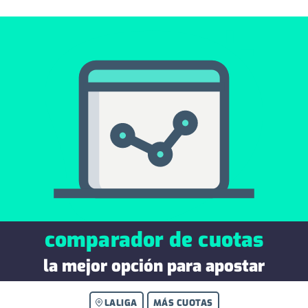
comparador de cuotas
la mejor opción para apostar
LALIGA
MÁS CUOTAS