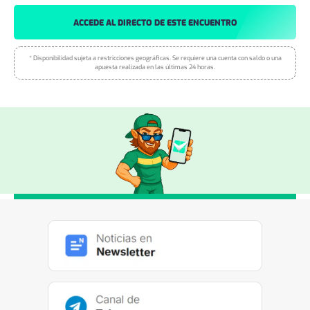
ACCEDE AL DIRECTO DE ESTE ENCUENTRO
* Disponibilidad sujeta a restricciones geográficas. Se requiere una cuenta con saldo o una
apuesta realizada en las últimas 24 horas.