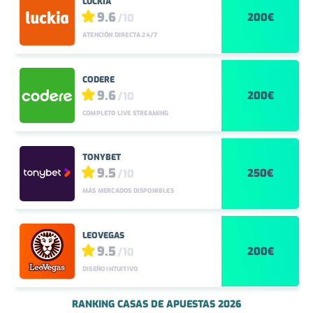
LUCKIA
9.6
200€
/10
ATENCIÓN DIRECTA 24/7
CODERE
9.6
200€
/10
COMPLETO LIVE STREAMING
TONYBET
9.5
250€
/10
MÁS MERCADOS DISPONIBLES
LEOVEGAS
9.5
200€
/10
DISEÑO INTUITIVO
RANKING CASAS DE APUESTAS 2026