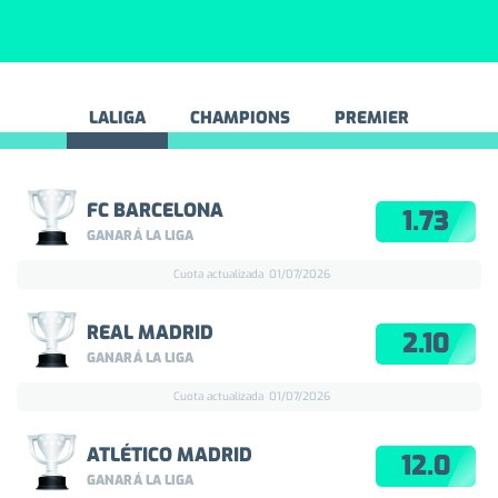
LALIGA
CHAMPIONS
PREMIER
FC BARCELONA
1.73
GANARÁ LA LIGA
Cuota actualizada
01/07/2026
REAL MADRID
2.10
GANARÁ LA LIGA
Cuota actualizada
01/07/2026
ATLÉTICO MADRID
12.0
GANARÁ LA LIGA