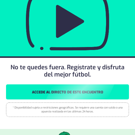
No te quedes fuera. Regístrate y disfruta
del mejor fútbol.
ACCEDE AL DIRECTO DE ESTE ENCUENTRO
* Disponibilidad sujeta a restricciones geográficas. Se requiere una cuenta con saldo o una
apuesta realizada en las últimas 24 horas.