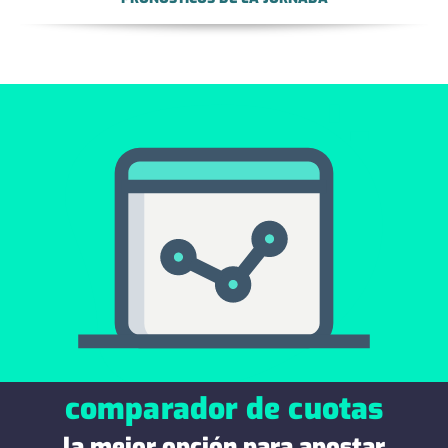
comparador de cuotas
la mejor opción para apostar