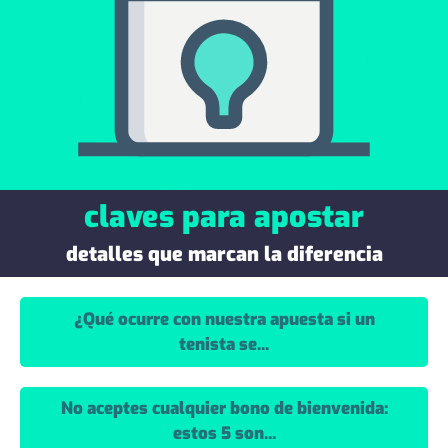
claves para apostar
detalles que marcan la diferencia
¿Qué ocurre con nuestra apuesta si un
tenista se...
No aceptes cualquier bono de bienvenida:
estos 5 son...