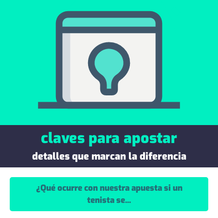
claves para apostar
detalles que marcan la diferencia
¿Qué ocurre con nuestra apuesta si un
tenista se...