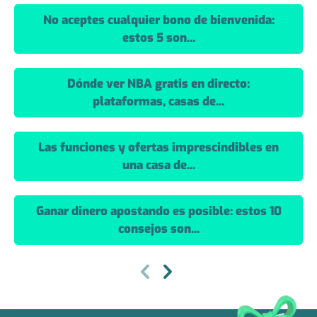
No aceptes cualquier bono de bienvenida:
estos 5 son...
Dónde ver NBA gratis en directo:
plataformas, casas de...
Las funciones y ofertas imprescindibles en
una casa de...
Ganar dinero apostando es posible: estos 10
consejos son...