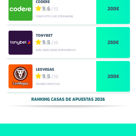
CODERE
9.6
200€
/10
COMPLETO LIVE STREAMING
TONYBET
9.5
250€
/10
MÁS MERCADOS DISPONIBLES
LEOVEGAS
9.5
200€
/10
DISEÑO INTUITIVO
RANKING CASAS DE APUESTAS 2026