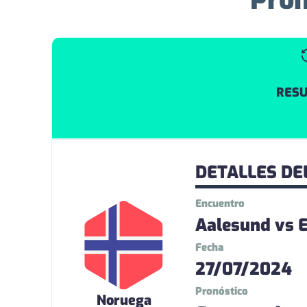
Pron
RESU
DETALLES DE
Encuentro
Aalesund vs 
Fecha
27/07/2024
Pronóstico
Noruega