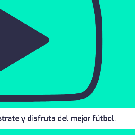
trate y disfruta del mejor fútbol.