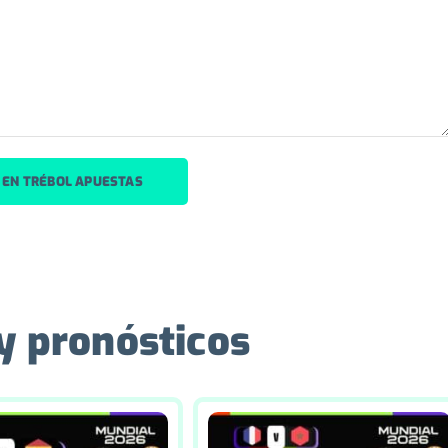
y pronósticos