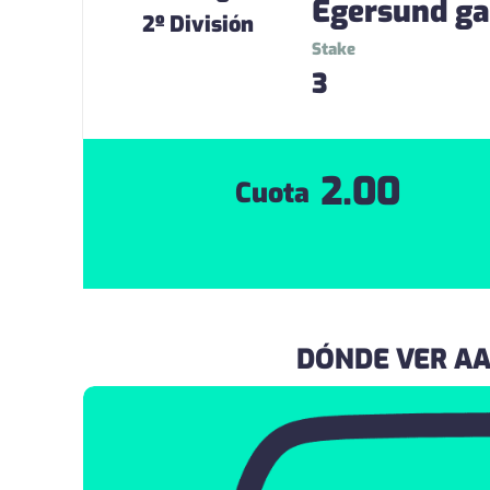
Egersund g
2º División
Stake
3
2.00
Cuota
¡Compártelo!
DÓNDE VER
AA