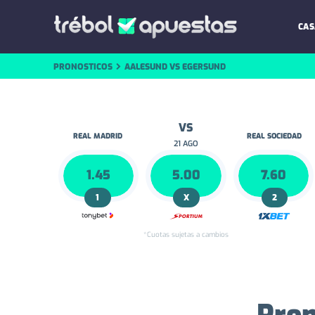
CAS
PRONOSTICOS
AALESUND VS EGERSUND
VS
REAL MADRID
REAL SOCIEDAD
21 AGO
1.45
5.00
7.60
1
X
2
*Cuotas sujetas a cambios