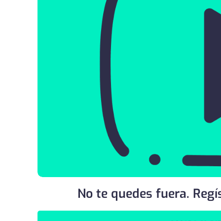
No te quedes fuera. Regís