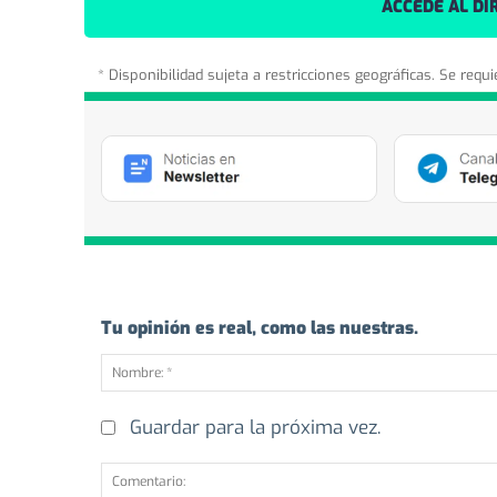
ACCEDE AL DI
* Disponibilidad sujeta a restricciones geográficas. Se req
Tu opinión es real, como las nuestras.
Guardar para la próxima vez.