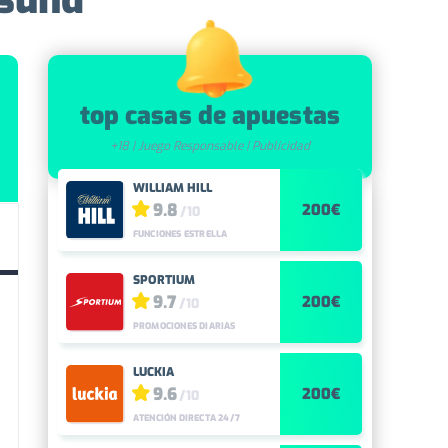
rsund
top casas de apuestas
+18 | Juego Responsable | Publicidad
WILLIAM HILL
9.8
200€
/10
FUNCIONES ESTRELLA
SPORTIUM
9.7
200€
/10
PROMOCIONES DIARIAS
LUCKIA
9.6
200€
/10
ATENCIÓN DIRECTA 24/7