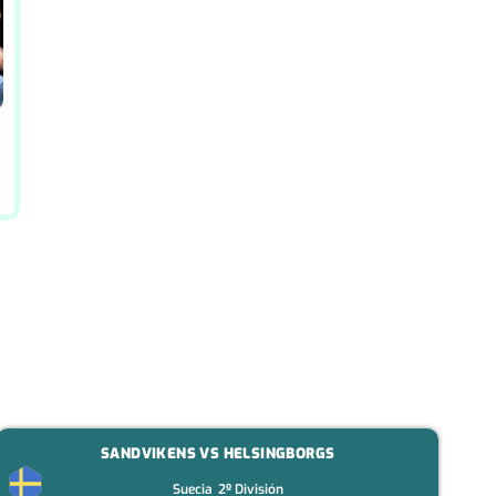
SANDVIKENS VS HELSINGBORGS
Suecia
2º División