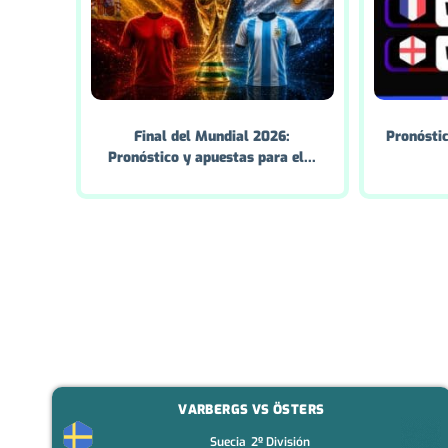
Final del Mundial 2026:
Pronósti
Pronóstico y apuestas para el...
VARBERGS VS ÖSTERS
Suecia
2º División