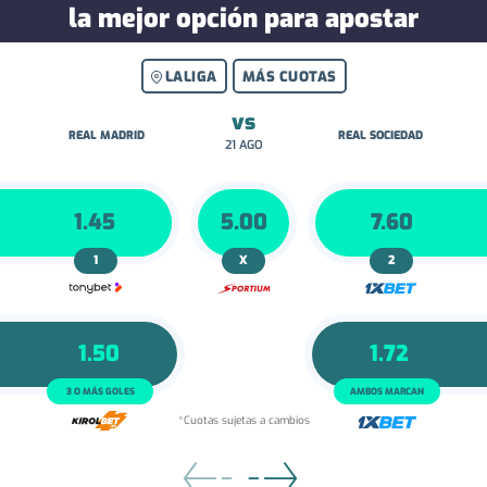
la mejor opción para apostar
LALIGA
MÁS CUOTAS
vs
REAL MADRID
REAL SOCIEDAD
21 AGO
1.45
5.00
7.60
1
X
2
1.50
1.72
3 O MÁS GOLES
AMBOS MARCAN
*Cuotas sujetas a cambios