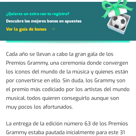
¿Quieres un extra con tu registro?
Descubre los mejores bonos en apuestas
Ver la guía de bonos
Cada año se llevan a cabo la gran gala de los
Premios Grammy, una ceremonia donde convergen
los iconos del mundo de la música y quienes están
por convertirse en ello. Sin duda, los Grammy son
el premio más codiciado por los artistas del mundo
musical, todos quieren conseguirlo aunque son
muy pocos los afortunados.
La entrega de la edición número 63 de los Premios
Grammy estaba pautada inicialmente para este 31