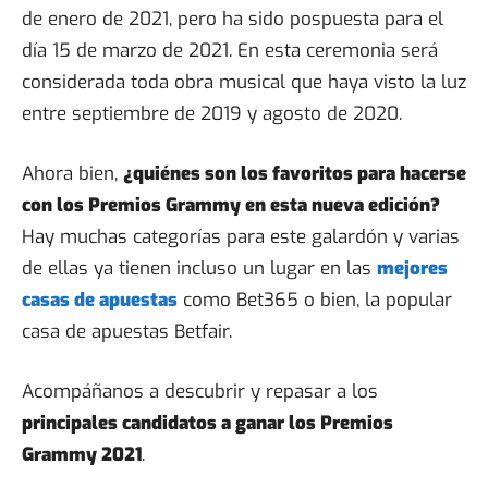
de enero de 2021, pero ha sido pospuesta para el
día 15 de marzo de 2021. En esta ceremonia será
considerada toda obra musical que haya visto la luz
entre septiembre de 2019 y agosto de 2020.
Ahora bien,
¿quiénes son los favoritos para hacerse
con los Premios Grammy en esta nueva edición?
Hay muchas categorías para este galardón y varias
de ellas ya tienen incluso un lugar en las
mejores
casas de apuestas
como Bet365 o bien, la popular
casa de apuestas Betfair.
Acompáñanos a descubrir y repasar a los
principales candidatos a ganar los Premios
Grammy 2021
.