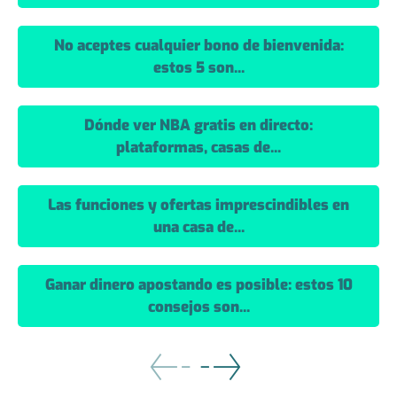
No aceptes cualquier bono de bienvenida:
estos 5 son...
Dónde ver NBA gratis en directo:
plataformas, casas de...
Las funciones y ofertas imprescindibles en
una casa de...
Ganar dinero apostando es posible: estos 10
consejos son...