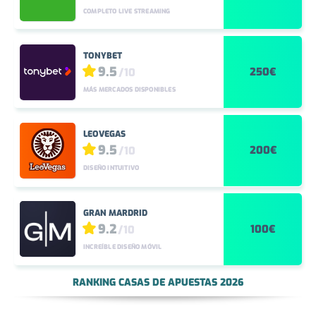
COMPLETO LIVE STREAMING
TONYBET
9.5
250€
/10
MÁS MERCADOS DISPONIBLES
LEOVEGAS
9.5
200€
/10
DISEÑO INTUITIVO
GRAN MARDRID
9.2
100€
/10
INCREÍBLE DISEÑO MÓVIL
RANKING CASAS DE APUESTAS 2026