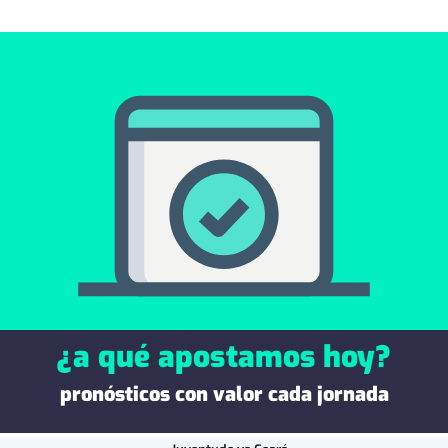
¿a qué apostamos hoy?
pronósticos con valor cada jornada