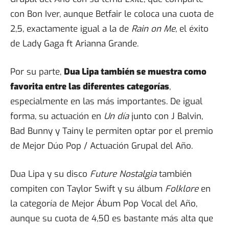
con Bon Iver, aunque Betfair le coloca una cuota de
2,5, exactamente igual a la de
Rain on Me
, el éxito
de Lady Gaga ft Arianna Grande.
Por su parte,
Dua Lipa también se muestra como
favorita entre las diferentes categorías
,
especialmente en las más importantes. De igual
forma, su actuación en
Un día
junto con J Balvin,
Bad Bunny y Tainy le permiten optar por el premio
de Mejor Dúo Pop / Actuación Grupal del Año.
Dua Lipa y su disco
Future Nostalgia
también
compiten con Taylor Swift y su álbum
Folklore
en
la categoría de Mejor Ábum Pop Vocal del Año,
aunque su cuota de 4,50 es bastante más alta que