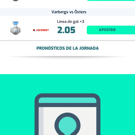
Varbergs vs Östers
Línea de gol +3
2.05
APOSTAR
PRONÓSTICOS DE LA JORNADA