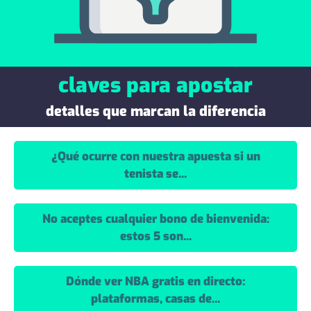
claves para apostar
detalles que marcan la diferencia
¿Qué ocurre con nuestra apuesta si un
tenista se...
No aceptes cualquier bono de bienvenida:
estos 5 son...
Dónde ver NBA gratis en directo:
plataformas, casas de...