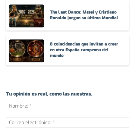
The Last Dance: Messi y Cristiano
Ronaldo juegan su último Mundial
8 coincidencias que invitan a creer
en otra España campeona del
mundo
Tu opinión es real, como las nuestras.
No
*
Co
el
*