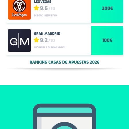
LEOVEGAS
9.5
200€
/10
DISEÑO INTUITIVO
GRAN MARDRID
9.2
100€
/10
INCREÍBLE DISEÑO MÓVIL
RANKING CASAS DE APUESTAS 2026