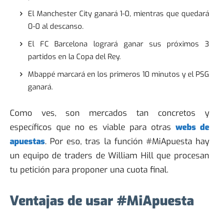
El Manchester City ganará 1-0, mientras que quedará
0-0 al descanso.
El FC Barcelona logrará ganar sus próximos 3
partidos en la Copa del Rey.
Mbappé marcará en los primeros 10 minutos y el PSG
ganará.
Como ves, son mercados tan concretos y
específicos que no es viable para otras
webs de
apuestas
. Por eso, tras la función #MiApuesta hay
un equipo de traders de William Hill que procesan
tu petición para proponer una cuota final.
Ventajas de usar #MiApuesta