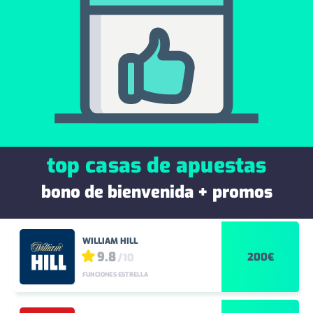
top casas de apuestas
bono de bienvenida + promos
WILLIAM HILL
9.8
200€
/10
FUNCIONES ESTRELLA