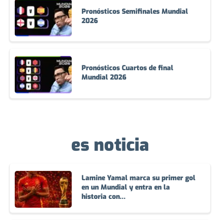
Pronósticos Semifinales Mundial
2026
Pronósticos Cuartos de final
Mundial 2026
es noticia
Lamine Yamal marca su primer gol
en un Mundial y entra en la
historia con...