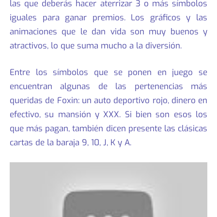
las que deberás hacer aterrizar 3 o más símbolos
iguales para ganar premios. Los gráficos y las
animaciones que le dan vida son muy buenos y
atractivos, lo que suma mucho a la diversión.
Entre los símbolos que se ponen en juego se
encuentran algunas de las pertenencias más
queridas de Foxin: un auto deportivo rojo, dinero en
efectivo, su mansión y XXX. Si bien son esos los
que más pagan, también dicen presente las clásicas
cartas de la baraja 9, 10, J, K y A.