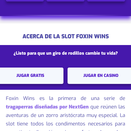
ACERCA DE LA SLOT
FOXIN WINS
¿Listo para que un giro de rodillos cambie tu vida?
JUGAR GRATIS
JUGAR EN CASINO
Foxin Wins es la primera de una serie de
tragaperras diseñadas por NextGen
que reúnen las
aventuras de un zorro aristócrata muy especial. La
slot tiene todos los condimentos necesarios para