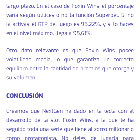
largo plazo. En el caso de Foxin Wins, el porcentaje
varía según utilices o no la función Superbet. Si no
la activas, el RTP del juego es 95,22%, y si lo haces
en el nivel máximo, llega a 95,61%.
Otro dato relevante es que Foxin Wins posee
volatilidad media, lo que garantiza un correcto
equilibro entre la cantidad de premios que otorga y
su volumen.
CONCLUSIÓN
Creemos que NextGen ha dado en la tecla con el
desarrollo de la slot Foxin Wins, a la que le ha
seguido toda una serie que tiene al zorro millonario
como protagonista. No dejes de jugarla para