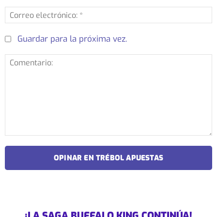
C
e
*
Guardar para la próxima vez.
Comentario:
¡LA SAGA BUFFALO KING CONTINÚA!