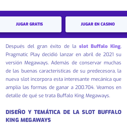
JUGAR GRATIS
JUGAR EN CASINO
Después del gran éxito de la
slot Buffalo King
,
Pragmatic Play decidió lanzar en abril de 2021 su
versión Megaways. Además de conservar muchas
de las buenas características de su predecesora, la
nueva slot incorpora esta interesante mecánica que
amplía las formas de ganar a 200.704. Veamos en
detalle de qué se trata Buffalo King Megaways.
DISEÑO Y TEMÁTICA DE LA SLOT BUFFALO
KING MEGAWAYS