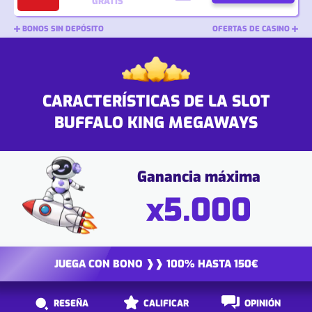
GRATIS
BONOS SIN DEPÓSITO
OFERTAS DE CASINO
CARACTERÍSTICAS DE LA SLOT
BUFFALO KING MEGAWAYS
Ganancia máxima
x5.000
JUEGA CON BONO ❱❱ 100% HASTA 150€
RESEÑA
CALIFICAR
OPINIÓN