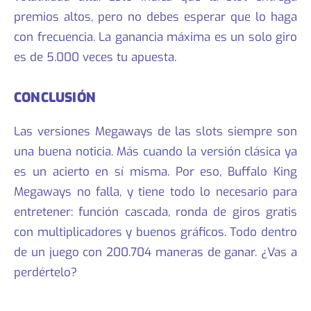
premios altos, pero no debes esperar que lo haga
con frecuencia. La ganancia máxima es un solo giro
es de 5.000 veces tu apuesta.
CONCLUSIÓN
Las versiones Megaways de las slots siempre son
una buena noticia. Más cuando la versión clásica ya
es un acierto en sí misma. Por eso, Buffalo King
Megaways no falla, y tiene todo lo necesario para
entretener: función cascada, ronda de giros gratis
con multiplicadores y buenos gráficos. Todo dentro
de un juego con 200.704 maneras de ganar. ¿Vas a
perdértelo?