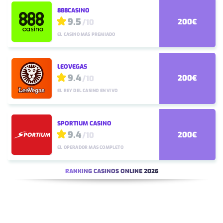
888CASINO
9.5
200€
/10
EL CASINO MÁS PREMIADO
LEOVEGAS
9.4
200€
/10
EL REY DEL CASINO EN VIVO
SPORTIUM CASINO
9.4
200€
/10
EL OPERADOR MÁS COMPLETO
RANKING CASINOS ONLINE 2026