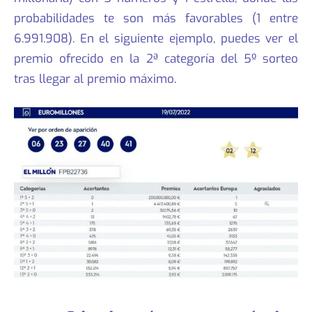
probabilidades te son más favorables (1 entre
6.991.908). En el siguiente ejemplo, puedes ver el
premio ofrecido en la 2ª categoría del 5º sorteo
tras llegar al premio máximo.