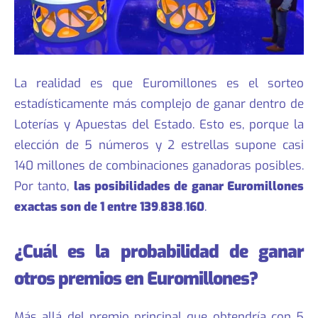
La realidad es que Euromillones es el sorteo
estadísticamente más complejo de ganar dentro de
Loterías y Apuestas del Estado. Esto es, porque la
elección de 5 números y 2 estrellas supone casi
140 millones de combinaciones ganadoras posibles.
Por tanto,
las posibilidades de ganar Euromillones
exactas son de 1 entre 139
.
838
.
160
.
¿Cuál es la probabilidad de ganar
otros premios en Euromillones?
Más allá del premio principal que obtendría con 5