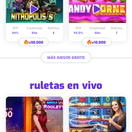
RTP
Volatilidad
Rodillos
RTP
Volatilidad
Rodillos
94%
Alta
6
96.5%
Alta
7
x50.000
x10.000
MÁS JUEGOS GRATIS
ruletas en vivo