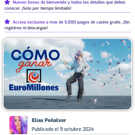
Nuevos bonos de bienvenida y todos los detalles que debes
conocer. ¡Solo por tiempo limitado!
Acceso exclusivo a más de 5.000 juegos de casino gratis. ¡Sin
registros ni descargas!
Elías Peñalver
Publicado el
9 octubre 2024