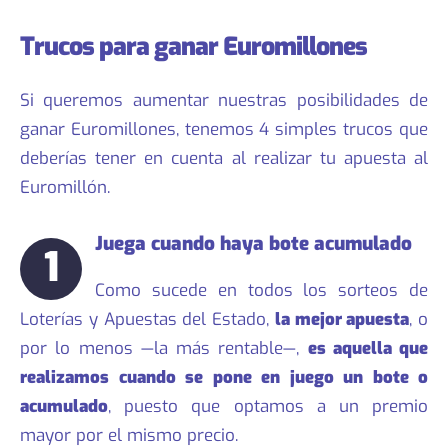
Trucos para ganar Euromillones
Si queremos aumentar nuestras posibilidades de
ganar Euromillones, tenemos 4 simples trucos que
deberías tener en cuenta al realizar tu apuesta al
Euromillón.
Juega cuando haya bote acumulado
1
Como sucede en todos los sorteos de
Loterías y Apuestas del Estado,
la mejor apuesta
, o
por lo menos —la más rentable—,
es aquella que
realizamos cuando se pone en juego un bote o
acumulado
, puesto que optamos a un premio
mayor por el mismo precio.