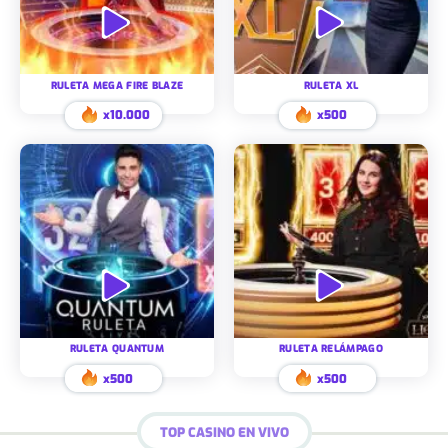
RULETA MEGA FIRE BLAZE
RULETA XL
x10.000
x500
RULETA QUANTUM
RULETA RELÁMPAGO
x500
x500
TOP CASINO EN VIVO