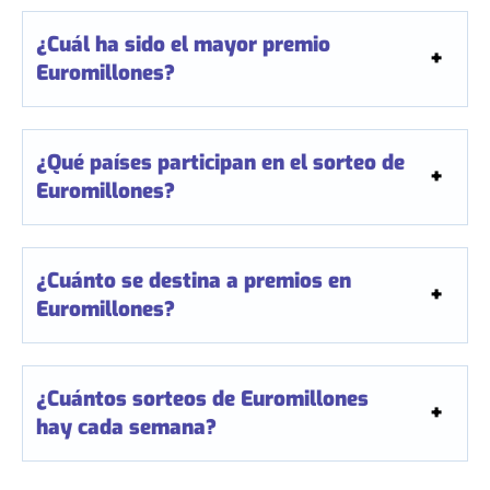
¿Cuál ha sido el mayor premio
Euromillones?
¿Qué países participan en el sorteo de
Euromillones?
¿Cuánto se destina a premios en
Euromillones?
¿Cuántos sorteos de Euromillones
hay cada semana?