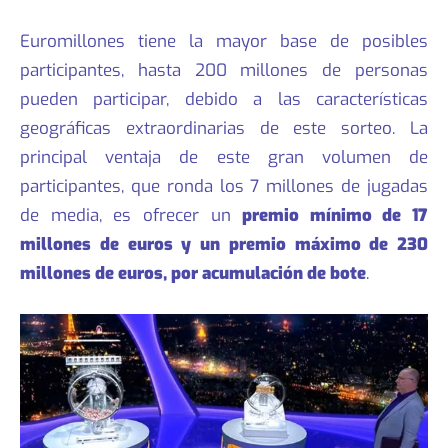
Euromillones tiene la mayor base de posibles
participantes, hasta 200 millones de personas
pueden participar, debido a las características
geográficas extraordinarias de este sorteo. La
principal ventaja de este gran volumen de
participantes, que ronda los 7 millones de jugadas
de media, es ofrecer un
premio mínimo de 17
millones de euros y un premio máximo de 230
millones de euros, por acumulación de bote
.