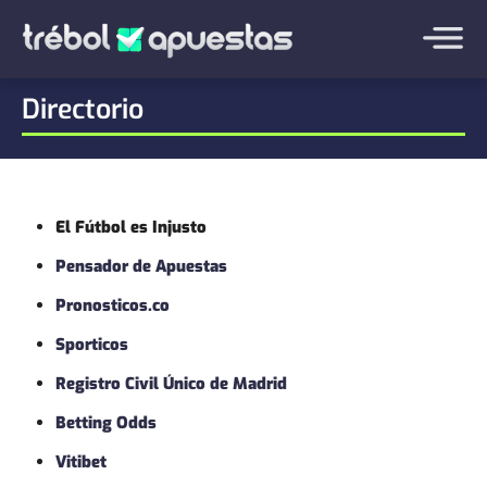
Directorio
El Fútbol es Injusto
Pensador de Apuestas
Pronosticos.co
Sporticos
Registro Civil Único de Madrid
Betting Odds
Vitibet