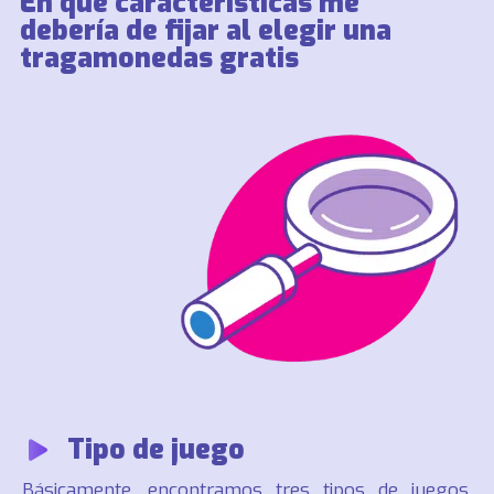
En qué características me
debería de fijar al elegir una
tragamonedas gratis
Tipo de juego
Básicamente, encontramos tres tipos de juegos,