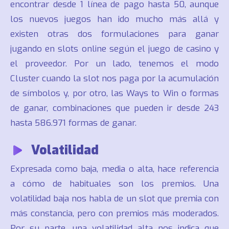
encontrar desde 1 línea de pago hasta 50, aunque
los nuevos juegos han ido mucho más allá y
existen otras dos formulaciones para ganar
jugando en slots online según el juego de casino y
el proveedor. Por un lado, tenemos el modo
Cluster cuando la slot nos paga por la acumulación
de símbolos y, por otro, las Ways to Win o formas
de ganar, combinaciones que pueden ir desde 243
hasta 586.971 formas de ganar.
Volatilidad
Expresada como baja, media o alta, hace referencia
a cómo de habituales son los premios. Una
volatilidad baja nos habla de un slot que premia con
más constancia, pero con premios más moderados.
Por su parte, una volatilidad alta nos indica que