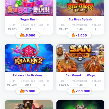
Sugar Rush
Big Bass Splash
RTP
Volatilidad
Rodillos
RTP
Volatilidad
Rodillos
96.5%
Alta
7
96.71%
Alta
5
x5.000
x5.000
Release the Kraken...
San Quentin xWays
RTP
Volatilidad
Rodillos
RTP
Volatilidad
Rodillos
96.03%
Alta
5
96.03%
Alta
5
x5.000
x150.000