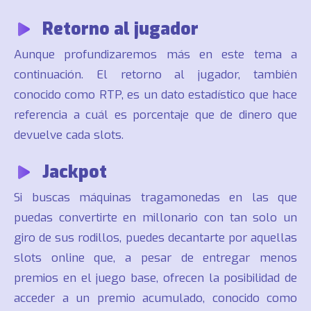
Retorno al jugador
Aunque profundizaremos más en este tema a
continuación. El retorno al jugador, también
conocido como RTP, es un dato estadístico que hace
referencia a cuál es porcentaje que de dinero que
devuelve cada slots.
Jackpot
Si buscas máquinas tragamonedas en las que
puedas convertirte en millonario con tan solo un
giro de sus rodillos, puedes decantarte por aquellas
slots online que, a pesar de entregar menos
premios en el juego base, ofrecen la posibilidad de
acceder a un premio acumulado, conocido como