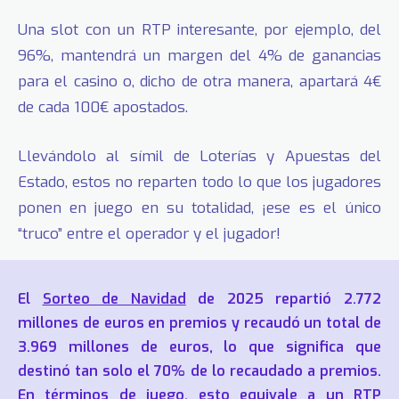
Una slot con un RTP interesante, por ejemplo, del
96%, mantendrá un margen del 4% de ganancias
para el casino o, dicho de otra manera, apartará 4€
de cada 100€ apostados.
Llevándolo al símil de Loterías y Apuestas del
Estado, estos no reparten todo lo que los jugadores
ponen en juego en su totalidad, ¡ese es el único
“truco” entre el operador y el jugador!
El
Sorteo de Navidad
de 2025 repartió 2.772
millones de euros en premios y recaudó un total de
3.969 millones de euros, lo que significa que
destinó tan solo el 70% de lo recaudado a premios.
En términos de juego, esto equivale a un RTP