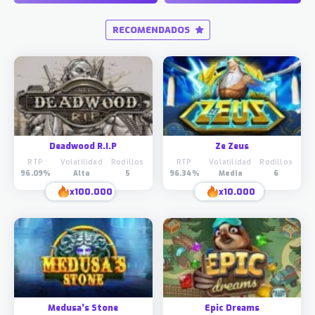
RECOMENDADOS
Deadwood R.I.P
Ze Zeus
RTP
Volatilidad
Rodillos
RTP
Volatilidad
Rodillos
96.09%
Alta
5
96.34%
Media
6
x100.000
x10.000
Medusa’s Stone
Epic Dreams