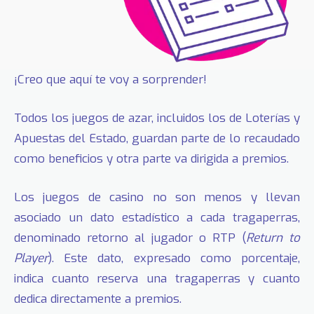
¡Creo que aquí te voy a sorprender!
Todos los juegos de azar, incluidos los de Loterías y
Apuestas del Estado, guardan parte de lo recaudado
como beneficios y otra parte va dirigida a premios.
Los juegos de casino no son menos y llevan
asociado un dato estadístico a cada tragaperras,
denominado retorno al jugador o RTP (
Return to
Player
). Este dato, expresado como porcentaje,
indica cuanto reserva una tragaperras y cuanto
dedica directamente a premios.