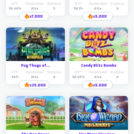
RTP
Volatilidad
Rodillos
RTP
Volatilidad
Rodillos
96.46%
Alta
5
96.1%
Alta
6
x7.000
x5.000
Pug Thugs of...
Candy Blitz Bombs
RTP
Volatilidad
Rodillos
RTP
Volatilidad
Rodillos
94%
Alta
6
96.49%
Alta
6
x25.000
x5.000