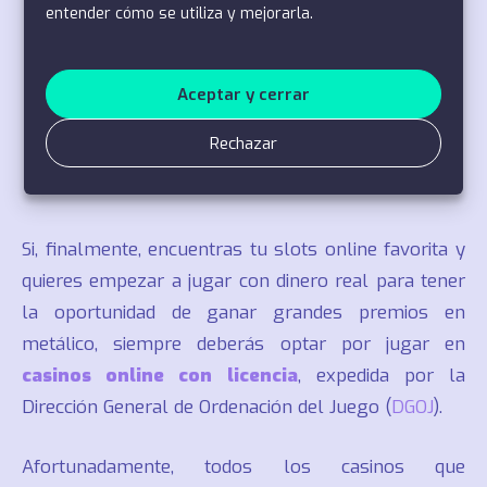
entender cómo se utiliza y mejorarla.
Aceptar y cerrar
Rechazar
Si, finalmente, encuentras tu slots online favorita y
quieres empezar a jugar con dinero real para tener
la oportunidad de ganar grandes premios en
metálico, siempre deberás optar por jugar en
casinos online con licencia
, expedida por la
Dirección General de Ordenación del Juego (
DGOJ
).
Afortunadamente, todos los casinos que