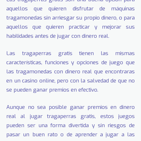
aquellos que quieren disfrutar de máquinas
tragamonedas sin arriesgar su propio dinero, o para
aquellos que quieren practicar y mejorar sus
habilidades antes de jugar con dinero real.
Las tragaperras gratis tienen las mismas
características, funciones y opciones de juego que
las tragamonedas con dinero real que encontraras
en un casino online, pero con la salvedad de que no
se pueden ganar premios en efectivo.
Aunque no sea posible ganar premios en dinero
real al jugar tragaperras gratis, estos juegos
pueden ser una forma divertida y sin riesgos de
pasar un buen rato o de aprender a jugar a las