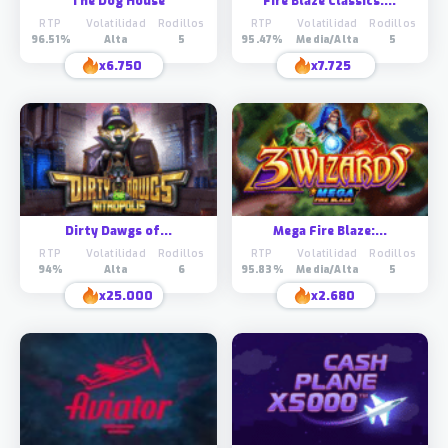
The Dog House
Fire Blaze Classics:...
RTP
Volatilidad
Rodillos
RTP
Volatilidad
Rodillos
96.51%
Alta
5
95.47%
Media/Alta
5
x6.750
x7.725
Dirty Dawgs of...
Mega Fire Blaze:...
RTP
Volatilidad
Rodillos
RTP
Volatilidad
Rodillos
94%
Alta
6
95.83%
Media/Alta
5
x25.000
x2.680